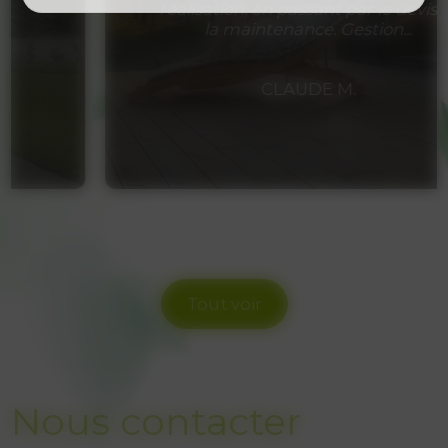
réalisation, en passant par le devis et
la maintenance. Gestion...
CLAUDE M.
Tout voir
Nous contacter