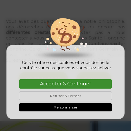
construction d'une
pergola
ou d'un
abri de
jardin en bois
?
Vous avez des questions quant à notre philosophie,
nos démarches
écoresponsables
ou encore nos
différentes prestations
? N'hésitez pas à nous
contacter si vous résidez à Conflans-Sainte-Honorine
ou dans les localités proches de Conflans-Sainte-
Honorine, Cergy-Pontoise, Houilles, Saint Germain en
Laye, Triel sur Seine, Saint Quentin en Yvelines,
Suresnes, Poissy, Cormeilles en Parisis, Le Pecq...
Ce site utilise des cookies et vous donne le
contrôle sur ceux que vous souhaitez activer
06 37 74 95 25
Contact
Accepter & Continuer
Refuser & Fermer
Personnaliser