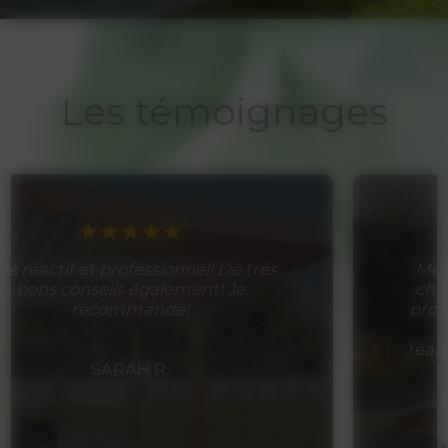
Les témoignages
Merci M. Jacquetelle et son équipe
charmante, aimable, ponctuelle et
professionnelle. Projet réalisé de A à
Z de la visite de chantier à la
réalisation, en passant par le devis et
la maintenance. Gestion...
CLAUDE M.