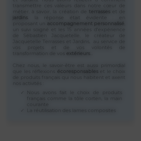
transmettre ces valeurs dans notre cœur de
métier, à savoir, la création de
terrasses
et de
jardins
. la réponse était évidente : en
proposant un
accompagnement personnalisé
,
un suivi soigné et les 15 années d'expérience
de Sébastien Jacquetelle, le créateur de
Jacquetelle Terrasses et Jardins, au service de
vos projets et de vos volontés de
transformation de vos
extérieurs
...
Chez nous, le savoir-être est aussi primordial
que les réflexions
écoresponsables
et le choix
de produits français qui nous habitent et axent
nos activités :
Nous avons fait le choix de produits
français comme la tôle corten, la main
courante
La réutilisation des lames composites
Pour les
terrasses composites
, nous
travaillons avec SILVADEC qui utilise des
produits labellisés Origine France
Garantie
Huiles écologiques