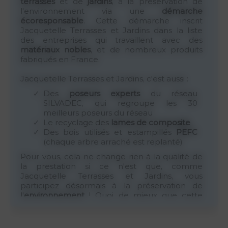
terrasses
et de
jardins
, à la préservation de
l'environnement via une
démarche
écoresponsable
. Cette démarche inscrit
Jacquetelle Terrasses et Jardins dans la liste
des entreprises qui travaillent avec des
matériaux nobles
, et de nombreux produits
fabriqués en France.
Jacquetelle Terrasses et Jardins, c'est aussi :
Des
poseurs experts
du réseau
SILVADEC, qui regroupe les 30
meilleurs poseurs du réseau
Le recyclage des
lames de composite
Des bois utilisés et estampillés
PEFC
(chaque arbre arraché est replanté)
Pour vous, cela ne change rien à la qualité de
la prestation si ce n'est que, comme
Jacquetelle Terrasses et Jardins, vous
participez désormais à la préservation de
l'
environnement
! Quoi de mieux que cette
plus-value qui ne vous coutera pas plus cher
pour la
création de votre terrasse
,
l'aménagement de votre
jardin
, ou encore, la